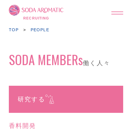
TOP
MESSAGE
RECRUITING
PEOPLE
WORK STYLE
TOP
>
PEOPLE
関係図
研修制度
SODA MEMBERS
福利厚生
SODA MEMBERs
働く人々
FAQ
RECRUIT
新卒採用
インターンシップ情報
キャリア採用
研究する
国内グループ会社採用
コーポレートサイトへ
▶︎
香料開発