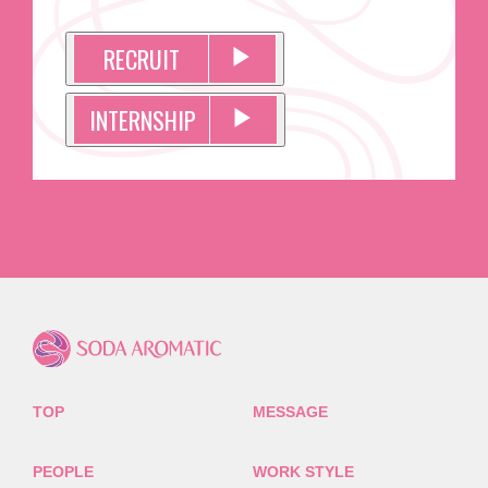
RECRUIT
▶︎
INTERNSHIP
▶︎
TOP
MESSAGE
PEOPLE
WORK STYLE