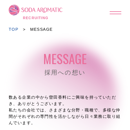
TOP
MESSAGE
RECRUITING
PEOPLE
WORK STYLE
TOP
> MESSAGE
関係図
研修制度
SODA MEMBERS
福利厚生
MESSAGE
FAQ
RECRUIT
採用への想い
新卒採用
インターンシップ情報
キャリア採用
数ある企業の中から曽田香料にご興味を持っていただ
国内グループ会社採用
き、ありがとうございます。
私たちの会社では、さまざまな分野・職種で、多様な仲
間がそれぞれの専門性を活かしながら日々業務に取り組
コーポレートサイトへ
▶︎
んでいます。